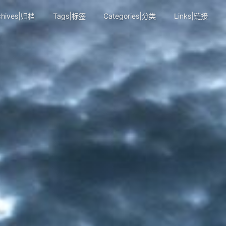
chives|归档
Tags|标签
Categories|分类
Links|链接